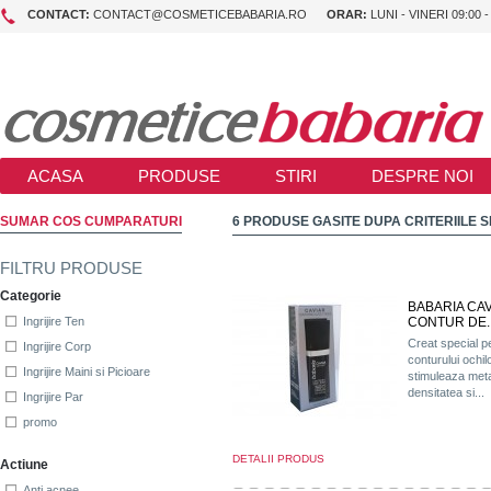
CONTACT:
CONTACT@COSMETICEBABARIA.RO
ORAR:
LUNI - VINERI 09:00 -
ACASA
PRODUSE
STIRI
DESPRE NOI
SUMAR COS CUMPARATURI
6 PRODUSE GASITE DUPA CRITERIILE S
FILTRU PRODUSE
Categorie
BABARIA CAV
CONTUR DE..
Ingrijire Ten
Creat special pe
Ingrijire Corp
conturului ochi
Ingrijire Maini si Picioare
stimuleaza meta
densitatea si...
Ingrijire Par
promo
DETALII PRODUS
Actiune
Anti acnee