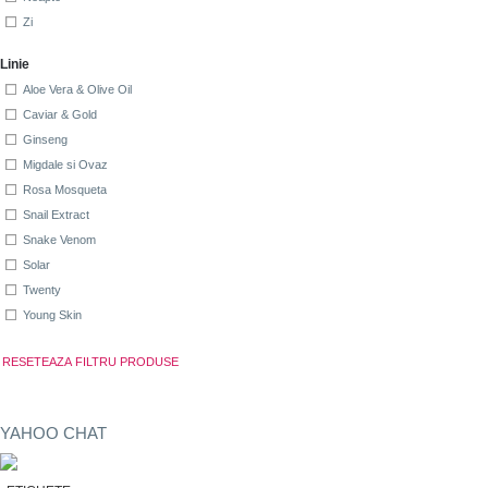
Zi
Linie
Aloe Vera & Olive Oil
Caviar & Gold
Ginseng
Migdale si Ovaz
Rosa Mosqueta
Snail Extract
Snake Venom
Solar
Twenty
Young Skin
YAHOO CHAT