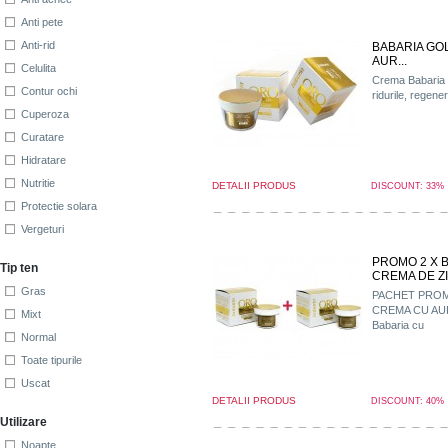
Anti pete
Anti-rid
BABARIA GO
AUR...
Celulita
Crema Babaria 
Contur ochi
ridurile, regener
Cuperoza
Curatare
Hidratare
Nutritie
DETALII PRODUS
DISCOUNT: 33%
Protectie solara
Vergeturi
PROMO 2 X 
Tip ten
CREMA DE ZI 
Gras
PACHET PROM
CREMA CU AU
Mixt
Babaria cu
Normal
Toate tipurile
Uscat
DETALII PRODUS
DISCOUNT: 40%
Utilizare
Noapte