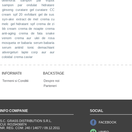
deteriorat
sampon par vopsit
sampon par ondulat
hidratare
ginseng
curatare
gel curatare
CC
cream
spf 20
exfoliant
gel de sus
syn-ake
extract de mel
crema cu
melc
gel hidratant
spf
crema de zi
bb cream
crema de noapte
crema
anti-aging
crema de fata
snake
venom
crema aur
ulei de rosa
mosqueta
er babaria
serum babaria
serum antirid
tonic demachiant
ativergeturi
lapte corp
aur
aur
coloidal
crema caviar
INFORMATII
BACKSTAGE
Termeni si Conditii
Despre noi
Parteneri
INFO COMPANIE
SOCIAL
S.C. GRASS DISTRIBUTION S.R.L.
FACEBOOK
CUI: RO29436874
NR. REG. COM: J40 / 14677 / 09.12.2011
VIMEO