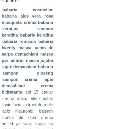
ETICHETE
babaria
cosmetice
babaria
aloe vera
rosa
mosqueta
crema babaria
keratina
sampon
keratina
babaria keratina
babaria romania
babaria
twenty
masca
venin de
sarpe
demachiant
masca
par
antirid
masca jojoba
lapte demachiant babaria
sampon ginseng
sampon
crema
lapte
demachiant
crema
hidratanta
spf 15
caviar
crema antird
efect botox
tonic facia
extract de melc
acid hialuronic
balsam
contur de ochi
crema
antirid
par vopsit
sampon par