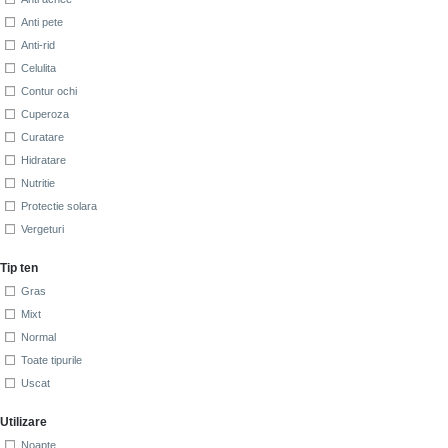
Anti pete
Anti-rid
Celulita
Contur ochi
Cuperoza
Curatare
Hidratare
Nutritie
Protectie solara
Vergeturi
Tip ten
Gras
Mixt
Normal
Toate tipurile
Uscat
Utilizare
Noapte