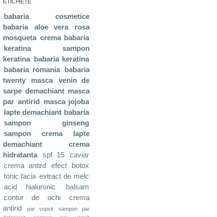
ETICHETE
babaria
cosmetice
babaria
aloe vera
rosa
mosqueta
crema babaria
keratina
sampon
keratina
babaria keratina
babaria romania
babaria
twenty
masca
venin de
sarpe
demachiant
masca
par
antirid
masca jojoba
lapte demachiant babaria
sampon ginseng
sampon
crema
lapte
demachiant
crema
hidratanta
spf 15
caviar
crema antird
efect botox
tonic facia
extract de melc
acid hialuronic
balsam
contur de ochi
crema
antirid
par vopsit
sampon par