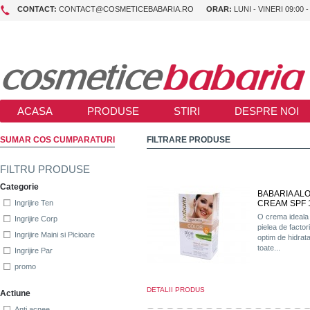
CONTACT:
CONTACT@COSMETICEBABARIA.RO
ORAR:
LUNI - VINERI 09:00 -
ACASA
PRODUSE
STIRI
DESPRE NOI
SUMAR COS CUMPARATURI
FILTRARE PRODUSE
FILTRU PRODUSE
Categorie
BABARIA ALO
CREAM SPF 
Ingrijire Ten
O crema ideala 
Ingrijire Corp
pielea de factori
Ingrijire Maini si Picioare
optim de hidrat
toate...
Ingrijire Par
promo
DETALII PRODUS
Actiune
Anti acnee