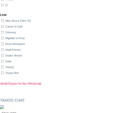
Zi
Linie
Aloe Vera & Olive Oil
Caviar & Gold
Ginseng
Migdale si Ovaz
Rosa Mosqueta
Snail Extract
Snake Venom
Solar
Twenty
Young Skin
YAHOO CHAT