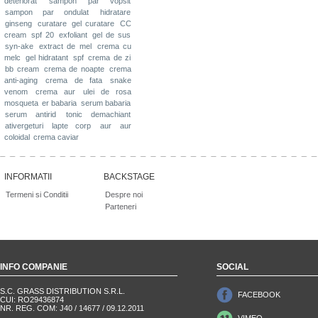
deteriorat
sampon par vopsit
sampon par ondulat
hidratare
ginseng
curatare
gel curatare
CC
cream
spf 20
exfoliant
gel de sus
syn-ake
extract de mel
crema cu
melc
gel hidratant
spf
crema de zi
bb cream
crema de noapte
crema
anti-aging
crema de fata
snake
venom
crema aur
ulei de rosa
mosqueta
er babaria
serum babaria
serum antirid
tonic demachiant
ativergeturi
lapte corp
aur
aur
coloidal
crema caviar
INFORMATII
BACKSTAGE
Termeni si Conditii
Despre noi
Parteneri
INFO COMPANIE
SOCIAL
S.C. GRASS DISTRIBUTION S.R.L.
FACEBOOK
CUI: RO29436874
NR. REG. COM: J40 / 14677 / 09.12.2011
VIMEO