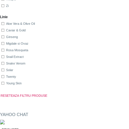
Zi
Linie
Aloe Vera & Olive Oil
Caviar & Gold
Ginseng
Migdale si Ovaz
Rosa Mosqueta
Snail Extract
Snake Venom
Solar
Twenty
Young Skin
YAHOO CHAT