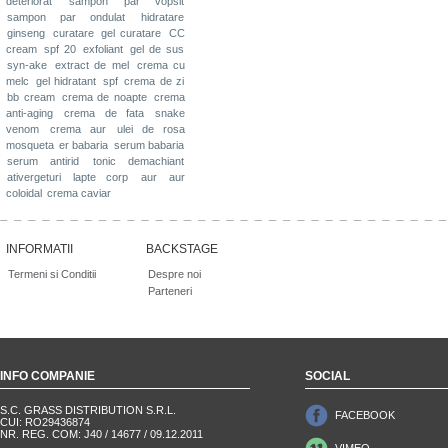
deteriorat
sampon par vopsit
sampon par ondulat
hidratare
ginseng
curatare
gel curatare
CC
cream
spf 20
exfoliant
gel de sus
syn-ake
extract de mel
crema cu
melc
gel hidratant
spf
crema de zi
bb cream
crema de noapte
crema
anti-aging
crema de fata
snake
venom
crema aur
ulei de rosa
mosqueta
er babaria
serum babaria
serum antirid
tonic demachiant
ativergeturi
lapte corp
aur
aur
coloidal
crema caviar
INFORMATII
BACKSTAGE
Termeni si Conditii
Despre noi
Parteneri
INFO COMPANIE
SOCIAL
S.C. GRASS DISTRIBUTION S.R.L.
FACEBOOK
CUI: RO29436874
NR. REG. COM: J40 / 14677 / 09.12.2011
VIMEO