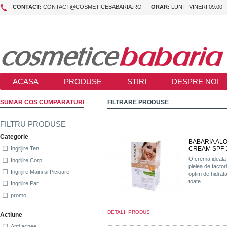
CONTACT:
CONTACT@COSMETICEBABARIA.RO
ORAR:
LUNI - VINERI 09:00 -
ACASA
PRODUSE
STIRI
DESPRE NOI
SUMAR COS CUMPARATURI
FILTRARE PRODUSE
FILTRU PRODUSE
Categorie
BABARIA ALO
CREAM SPF 
Ingrijire Ten
O crema ideala 
Ingrijire Corp
pielea de factori
Ingrijire Maini si Picioare
optim de hidrat
toate...
Ingrijire Par
promo
DETALII PRODUS
Actiune
Anti acnee