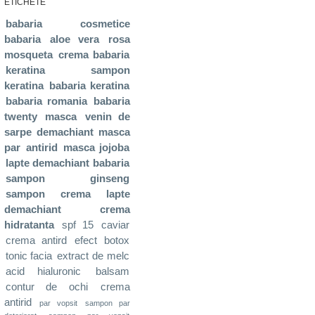
ETICHETE
babaria
cosmetice
babaria
aloe vera
rosa
mosqueta
crema babaria
keratina
sampon
keratina
babaria keratina
babaria romania
babaria
twenty
masca
venin de
sarpe
demachiant
masca
par
antirid
masca jojoba
lapte demachiant babaria
sampon ginseng
sampon
crema
lapte
demachiant
crema
hidratanta
spf 15
caviar
crema antird
efect botox
tonic facia
extract de melc
acid hialuronic
balsam
contur de ochi
crema
antirid
par vopsit
sampon par