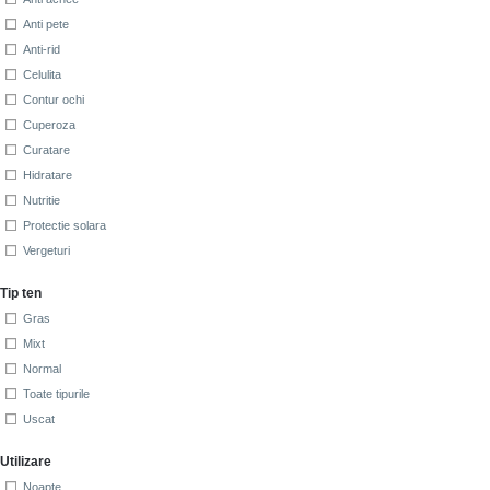
Anti pete
Anti-rid
Celulita
Contur ochi
Cuperoza
Curatare
Hidratare
Nutritie
Protectie solara
Vergeturi
Tip ten
Gras
Mixt
Normal
Toate tipurile
Uscat
Utilizare
Noapte