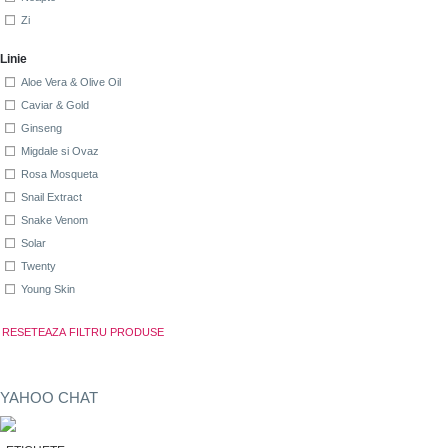
Zi
Linie
Aloe Vera & Olive Oil
Caviar & Gold
Ginseng
Migdale si Ovaz
Rosa Mosqueta
Snail Extract
Snake Venom
Solar
Twenty
Young Skin
YAHOO CHAT