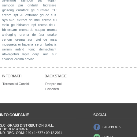
deteriorat
sampon par vopsit
sampon par ondulat
hidratare
ginseng
curatare
gel curatare
CC
cream
spf 20
exfoliant
gel de sus
syn-ake
extract de mel
crema cu
melc
gel hidratant
spf
crema de zi
bb cream
crema de noapte
crema
anti-aging
crema de fata
snake
venom
crema aur
ulei de rosa
mosqueta
er babaria
serum babaria
serum antirid
tonic demachiant
ativergeturi
lapte corp
aur
aur
coloidal
crema caviar
INFORMATII
BACKSTAGE
Termeni si Conditii
Despre noi
Parteneri
INFO COMPANIE
SOCIAL
S.C. GRASS DISTRIBUTION S.R.L.
FACEBOOK
CUI: RO29436874
NR. REG. COM: J40 / 14677 / 09.12.2011
VIMEO