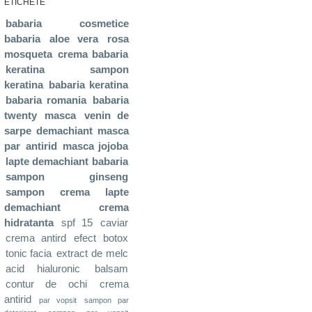
ETICHETE
babaria
cosmetice
babaria
aloe vera
rosa
mosqueta
crema babaria
keratina
sampon
keratina
babaria keratina
babaria romania
babaria
twenty
masca
venin de
sarpe
demachiant
masca
par
antirid
masca jojoba
lapte demachiant babaria
sampon ginseng
sampon
crema
lapte
demachiant
crema
hidratanta
spf 15
caviar
crema antird
efect botox
tonic facia
extract de melc
acid hialuronic
balsam
contur de ochi
crema
antirid
par vopsit
sampon par