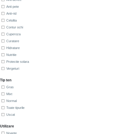
Anti pete
Anti-rid
Celulita
Contur ochi
Cuperoza
Curatare
Hidratare
Nutritie
Protectie solara
Vergeturi
Tip ten
Gras
Mixt
Normal
Toate tipurile
Uscat
Utilizare
Noapte