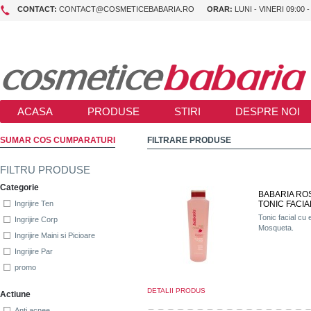
CONTACT:
CONTACT@COSMETICEBABARIA.RO
ORAR:
LUNI - VINERI 09:00 -
ACASA
PRODUSE
STIRI
DESPRE NOI
SUMAR COS CUMPARATURI
FILTRARE PRODUSE
FILTRU PRODUSE
Categorie
BABARIA RO
TONIC FACIAL
Ingrijire Ten
Tonic facial cu
Ingrijire Corp
Mosqueta.
Ingrijire Maini si Picioare
Ingrijire Par
promo
DETALII PRODUS
Actiune
Anti acnee