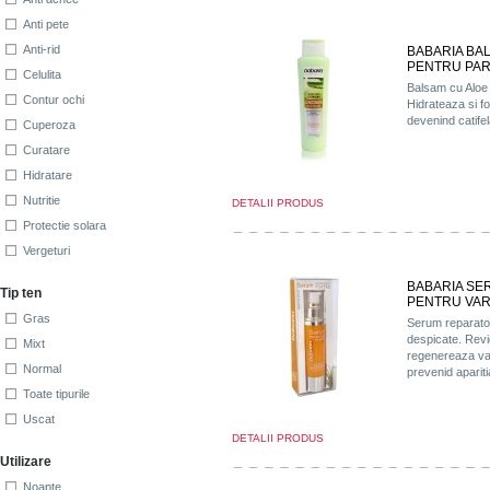
Anti pete
Anti-rid
BABARIA BA
PENTRU PAR.
Celulita
Balsam cu Aloe 
Contur ochi
Hidrateaza si fo
devenind catifel
Cuperoza
Curatare
Hidratare
Nutritie
DETALII PRODUS
Protectie solara
Vergeturi
BABARIA SE
Tip ten
PENTRU VAR
Gras
Serum reparator
despicate. Revi
Mixt
regenereaza var
Normal
prevenid apariti
Toate tipurile
Uscat
DETALII PRODUS
Utilizare
Noapte