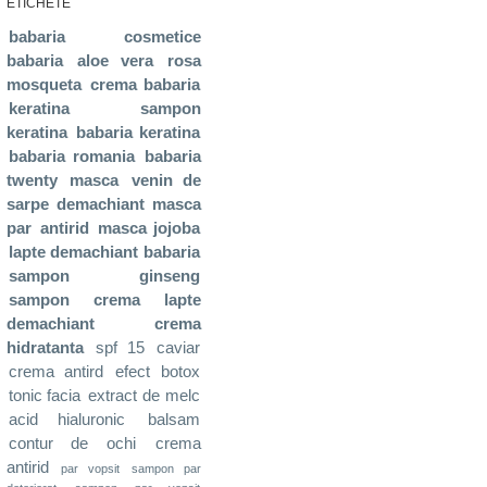
ETICHETE
babaria
cosmetice
babaria
aloe vera
rosa
mosqueta
crema babaria
keratina
sampon
keratina
babaria keratina
babaria romania
babaria
twenty
masca
venin de
sarpe
demachiant
masca
par
antirid
masca jojoba
lapte demachiant babaria
sampon ginseng
sampon
crema
lapte
demachiant
crema
hidratanta
spf 15
caviar
crema antird
efect botox
tonic facia
extract de melc
acid hialuronic
balsam
contur de ochi
crema
antirid
par vopsit
sampon par