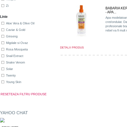
Zi
BABARIA KER
- APA...
Linie
Apa modelatoar
cret/ondulat. Da
Aloe Vera & Olive Oil
profesionale bog
Caviar & Gold
rebel va fi mult
Ginseng
Migdale si Ovaz
DETALII PRODUS
Rosa Mosqueta
Snail Extract
Snake Venom
Solar
Twenty
Young Skin
YAHOO CHAT