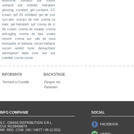
deteriorat
sampon par vopsit
sampon par ondulat
hidratare
ginseng
curatare
gel curatare
CC
cream
spf 20
exfoliant
gel de sus
syn-ake
extract de mel
crema cu
melc
gel hidratant
spf
crema de zi
bb cream
crema de noapte
crema
anti-aging
crema de fata
snake
venom
crema aur
ulei de rosa
mosqueta
er babaria
serum babaria
serum antirid
tonic demachiant
ativergeturi
lapte corp
aur
aur
coloidal
crema caviar
INFORMATII
BACKSTAGE
Termeni si Conditii
Despre noi
Parteneri
INFO COMPANIE
SOCIAL
S.C. GRASS DISTRIBUTION S.R.L.
FACEBOOK
CUI: RO29436874
NR. REG. COM: J40 / 14677 / 09.12.2011
VIMEO