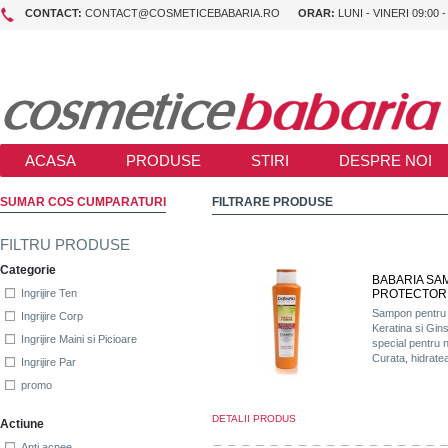
CONTACT:
CONTACT@COSMETICEBABARIA.RO
ORAR:
LUNI - VINERI 09:00 -
ACASA
PRODUSE
STIRI
DESPRE NOI
SUMAR COS CUMPARATURI
FILTRARE PRODUSE
FILTRU PRODUSE
Categorie
BABARIA SA
PROTECTOR 
Ingrijire Ten
Sampon pentru 
Ingrijire Corp
Keratina si Gin
Ingrijire Maini si Picioare
special pentru n
Curata, hidratea
Ingrijire Par
promo
DETALII PRODUS
Actiune
Anti acnee