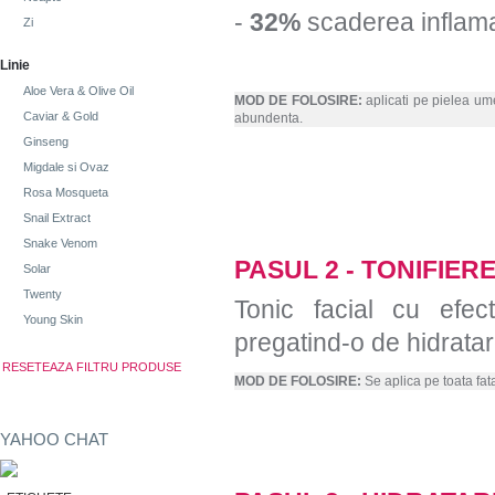
-
32%
scaderea inflama
Zi
Linie
Aloe Vera & Olive Oil
MOD DE FOLOSIRE:
aplicati pe pielea ume
Caviar & Gold
abundenta.
Ginseng
Migdale si Ovaz
Rosa Mosqueta
Snail Extract
Snake Venom
PASUL 2 - TONIFIER
Solar
Twenty
Tonic facial cu efec
Young Skin
pregatind-o de hidratar
MOD DE FOLOSIRE:
Se aplica pe toata fa
YAHOO CHAT