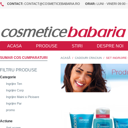
CONTACT:
CONTACT@COSMETICEBABARIA.RO
ORAR:
LUNI - VINERI 09:00 -
ACASA
PRODUSE
STIRI
DESPRE NOI
SUMAR COS CUMPARATURI
ACASĂ
/
CADOURI CRACIUN
/
SET INGRIJIR
FILTRU PRODUSE
Categorie
Ingrijire Ten
Ingrijire Corp
Ingrijire Maini si Picioare
Ingrijire Par
promo
Actiune
Anti acnee